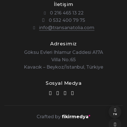
İletişim
0 216 465 13 22
0 532 400 79 75
info@transanatolia.com
Adresimiz
Göksu Evleri Ihlamur Caddesi A17A
Villa No.:65
Kavacık – Beykoz/İstanbul, Türkiye
Sosyal Medya
TR
Crafted by
fikirmedya
*